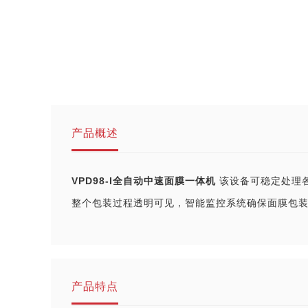
产品概述
VPD98-I全自动中速面膜一体机
该设备可稳定处理各
整个包装过程透明可见，智能监控系统确保面膜包
产品特点