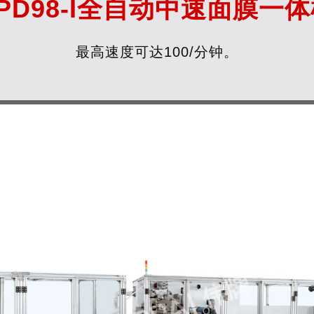
PD98-I全自动中速面膜一
最高速度可达100/分钟。