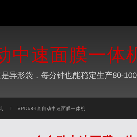
全自动中速面膜一体
是异形袋，每分钟也能稳定生产80-10
机
VPD98-I全自动中速面膜一体机