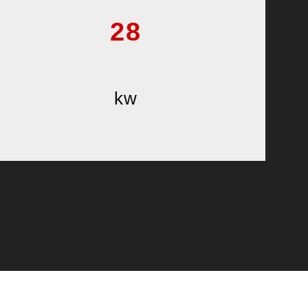
28
kw