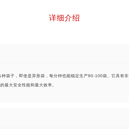
详细介绍
种袋子，即使是异形袋，每分钟也能稳定生产80-100袋。它具有
装的最大安全性能和最大效率。