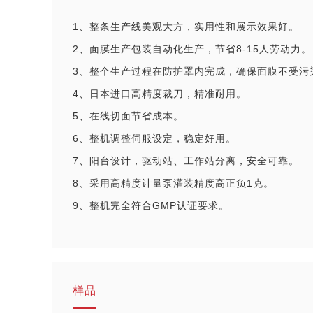
1、整条生产线美观大方，实用性和展示效果好。
2、面膜生产包装自动化生产，节省8-15人劳动力。
3、整个生产过程在防护罩内完成，确保面膜不受污
4、日本进口高精度裁刀，精准耐用。
5、在线切面节省成本。
6、整机调整伺服设定，稳定好用。
7、阳台设计，驱动站、工作站分离，安全可靠。
8、采用高精度计量泵灌装精度高正负1克。
9、整机完全符合GMP认证要求。
样品